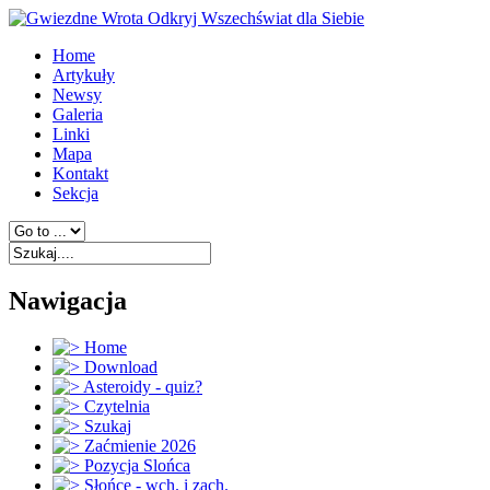
Home
Artykuły
Newsy
Galeria
Linki
Mapa
Kontakt
Sekcja
Nawigacja
Home
Download
Asteroidy - quiz?
Czytelnia
Szukaj
Zaćmienie 2026
Pozycja Slońca
Słońce - wch. i zach.