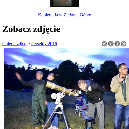
Kepleriada w Zielonej Górze
Zobacz zdjęcie
Galeria zdjęć
>
Perseidy 2016