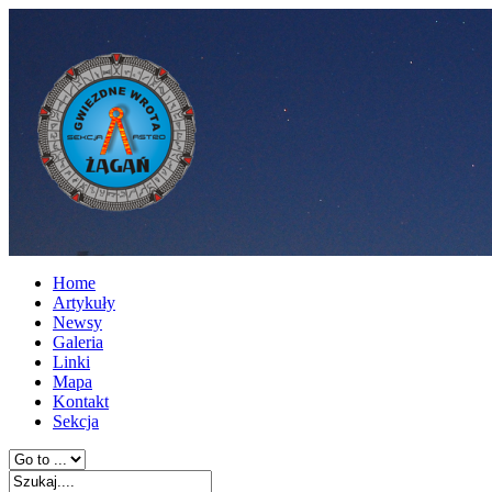
Home
Artykuły
Newsy
Galeria
Linki
Mapa
Kontakt
Sekcja