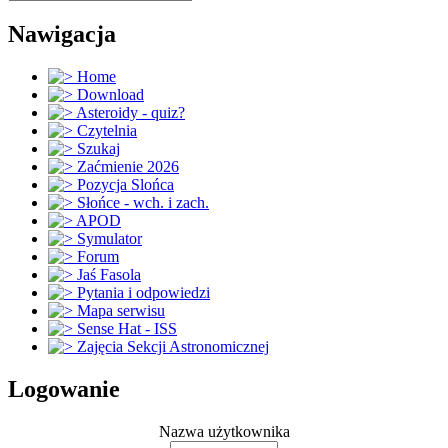
Nawigacja
Home
Download
Asteroidy - quiz?
Czytelnia
Szukaj
Zaćmienie 2026
Pozycja Slońca
Słońce - wch. i zach.
APOD
Symulator
Forum
Jaś Fasola
Pytania i odpowiedzi
Mapa serwisu
Sense Hat - ISS
Zajęcia Sekcji Astronomicznej
Logowanie
Nazwa użytkownika