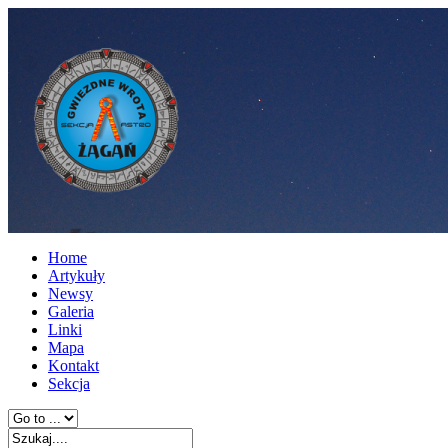
Home
Artykuły
Newsy
Galeria
Linki
Mapa
Kontakt
Sekcja