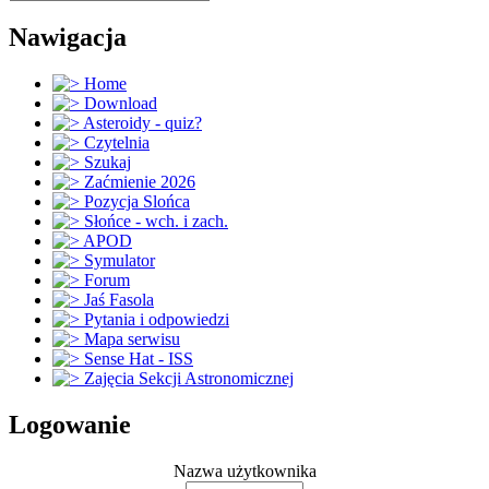
Nawigacja
Home
Download
Asteroidy - quiz?
Czytelnia
Szukaj
Zaćmienie 2026
Pozycja Slońca
Słońce - wch. i zach.
APOD
Symulator
Forum
Jaś Fasola
Pytania i odpowiedzi
Mapa serwisu
Sense Hat - ISS
Zajęcia Sekcji Astronomicznej
Logowanie
Nazwa użytkownika