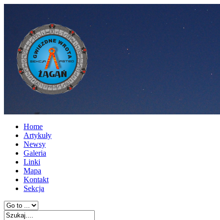
Home
Artykuły
Newsy
Galeria
Linki
Mapa
Kontakt
Sekcja