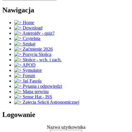
Nawigacja
Home
Download
Asteroidy - quiz?
Czytelnia
Szukaj
Zaćmienie 2026
Pozycja Slońca
Słońce - wch. i zach.
APOD
Symulator
Forum
Jaś Fasola
Pytania i odpowiedzi
Mapa serwisu
Sense Hat - ISS
Zajęcia Sekcji Astronomicznej
Logowanie
Nazwa użytkownika