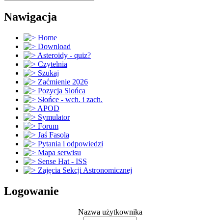
Nawigacja
Home
Download
Asteroidy - quiz?
Czytelnia
Szukaj
Zaćmienie 2026
Pozycja Slońca
Słońce - wch. i zach.
APOD
Symulator
Forum
Jaś Fasola
Pytania i odpowiedzi
Mapa serwisu
Sense Hat - ISS
Zajęcia Sekcji Astronomicznej
Logowanie
Nazwa użytkownika