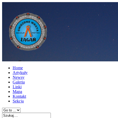
Home
Artykuły
Newsy
Galeria
Linki
Mapa
Kontakt
Sekcja