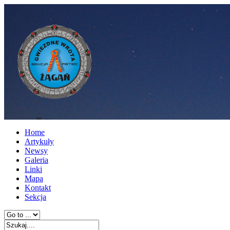
Home
Artykuły
Newsy
Galeria
Linki
Mapa
Kontakt
Sekcja