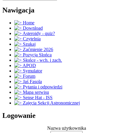
Nawigacja
Home
Download
Asteroidy - quiz?
Czytelnia
Szukaj
Zaćmienie 2026
Pozycja Slońca
Słońce - wch. i zach.
APOD
Symulator
Forum
Jaś Fasola
Pytania i odpowiedzi
Mapa serwisu
Sense Hat - ISS
Zajęcia Sekcji Astronomicznej
Logowanie
Nazwa użytkownika