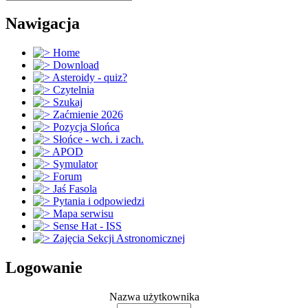
Nawigacja
Home
Download
Asteroidy - quiz?
Czytelnia
Szukaj
Zaćmienie 2026
Pozycja Slońca
Słońce - wch. i zach.
APOD
Symulator
Forum
Jaś Fasola
Pytania i odpowiedzi
Mapa serwisu
Sense Hat - ISS
Zajęcia Sekcji Astronomicznej
Logowanie
Nazwa użytkownika