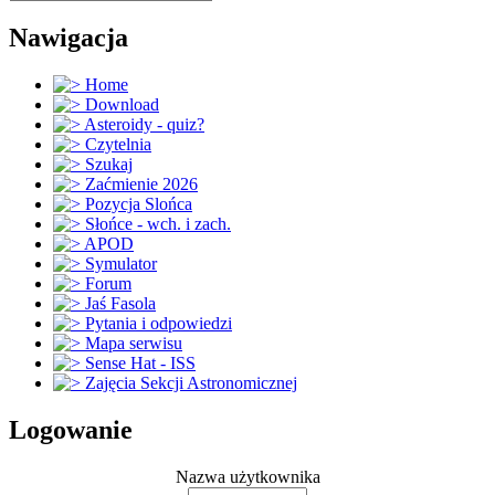
Nawigacja
Home
Download
Asteroidy - quiz?
Czytelnia
Szukaj
Zaćmienie 2026
Pozycja Slońca
Słońce - wch. i zach.
APOD
Symulator
Forum
Jaś Fasola
Pytania i odpowiedzi
Mapa serwisu
Sense Hat - ISS
Zajęcia Sekcji Astronomicznej
Logowanie
Nazwa użytkownika