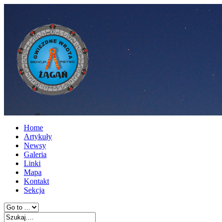
Home
Artykuły
Newsy
Galeria
Linki
Mapa
Kontakt
Sekcja