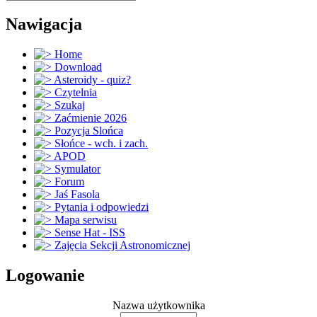
Nawigacja
Home
Download
Asteroidy - quiz?
Czytelnia
Szukaj
Zaćmienie 2026
Pozycja Slońca
Słońce - wch. i zach.
APOD
Symulator
Forum
Jaś Fasola
Pytania i odpowiedzi
Mapa serwisu
Sense Hat - ISS
Zajęcia Sekcji Astronomicznej
Logowanie
Nazwa użytkownika