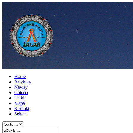
Home
Artykuły
Newsy
Galeria
Linki
Mapa
Kontakt
Sekcja