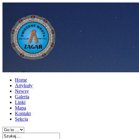
Home
Artykuły
Newsy
Galeria
Linki
Mapa
Kontakt
Sekcja